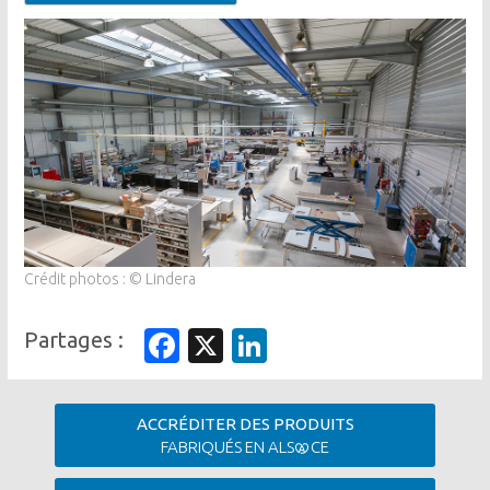
Image
Crédit photos : © Lindera
Facebook
X
LinkedIn
ACCRÉDITER DES PRODUITS
FABRIQUÉS EN ALS
CE