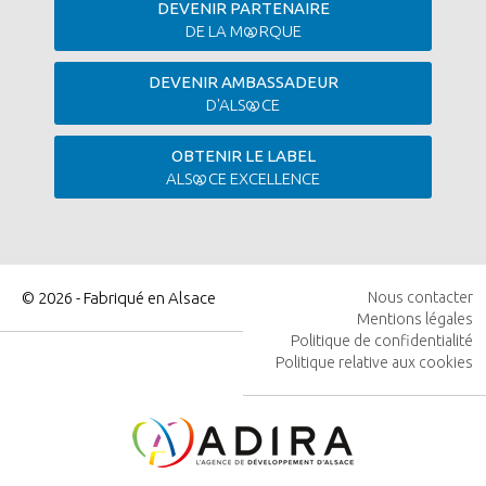
DEVENIR PARTENAIRE
DE LA M
RQUE
DEVENIR AMBASSADEUR
D'ALS
CE
OBTENIR LE LABEL
ALS
CE EXCELLENCE
© 2026 - Fabriqué en Alsace
Nous contacter
Mentions légales
MENU
Politique de confidentialité
PIED
Politique relative aux cookies
DE
PAGE
Image