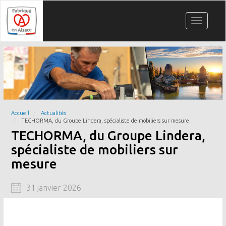
Aller
Panneau de gestion des cookies
au
Toggle
contenu
navigati
principal
Accueil
Actualités
TECHORMA, du Groupe Lindera, spécialiste de mobiliers sur mesure
TECHORMA, du Groupe Lindera,
spécialiste de mobiliers sur
mesure
31 janvier 2026
Image