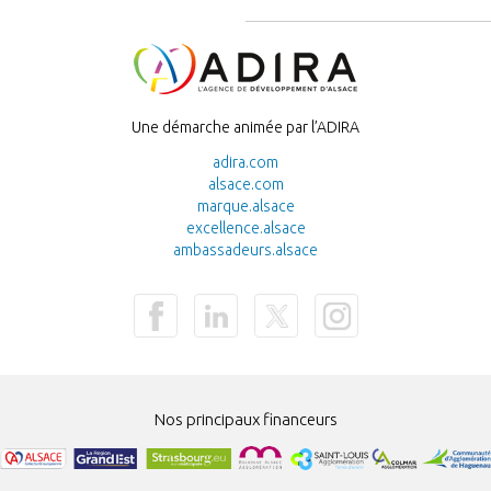
DE
PAGE
Image
Une démarche animée par l’ADIRA
adira.com
alsace.com
marque.alsace
excellence.alsace
ambassadeurs.alsace
Nos principaux financeurs
Image