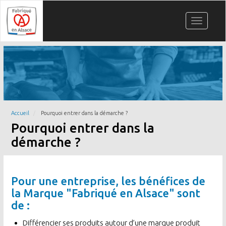
Aller
Panneau de gestion des cookies
au
Toggle
contenu
navigati
principal
Accueil
Pourquoi entrer dans la démarche ?
Pourquoi entrer dans la
démarche ?
Pour une entreprise, les bénéfices de
la Marque "Fabriqué en Alsace" sont
de :
Différencier ses produits autour d’une marque produit