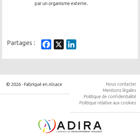
par un organisme externe.
Facebook
X
LinkedIn
© 2026 - Fabriqué en Alsace
Nous contacter
Mentions légales
MENU
Politique de confidentialité
PIED
Politique relative aux cookies
DE
PAGE
Image