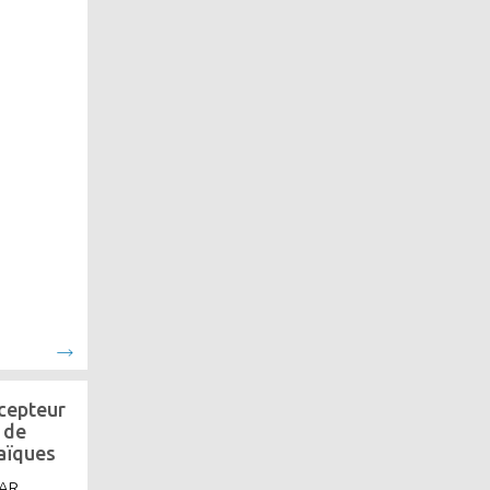
cepteur
 de
aïques
LAR