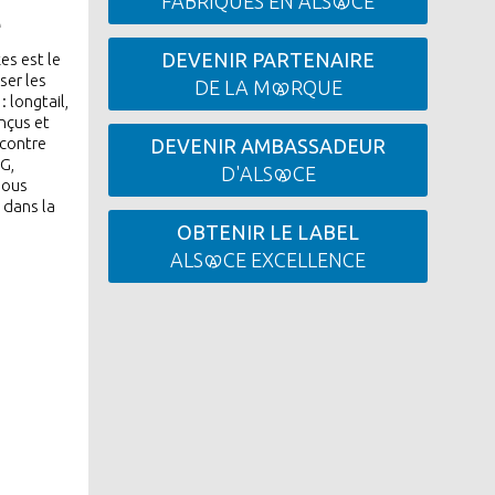
FABRIQUÉS EN ALS
CE
e
DEVENIR PARTENAIRE
s est le
ser les
DE LA M
RQUE
: longtail,
onçus et
contre
DEVENIR AMBASSADEUR
G,
D'ALS
CE
nous
 dans la
OBTENIR LE LABEL
ALS
CE EXCELLENCE