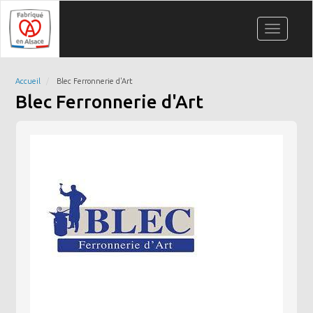
Aller
Panneau de gestion des cookies
au
Toggle
contenu
navigati
principal
Accueil
Blec Ferronnerie d'Art
Blec Ferronnerie d'Art