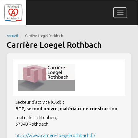
Aller
Panneau de gestion des cookies
au
Toggle
contenu
navigati
principal
Accueil
Carrière Loegel Rothbach
Carrière Loegel Rothbach
Secteur d'activité (Old)
BTP, second œuvre, matériaux de construction
route de Lichtenberg
67340
Rothbach
http://www.carriere-loegel-rothbach.fr/