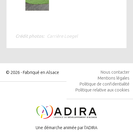
Crédit photos
Carrière Loegel
© 2026 - Fabriqué en Alsace
Nous contacter
Mentions légales
MENU
Politique de confidentialité
PIED
Politique relative aux cookies
DE
PAGE
Image
Une démarche animée par l’ADIRA