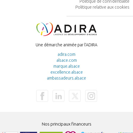
Politique de confidentialité
PIED
Politique relative aux cookies
DE
PAGE
Image
Une démarche animée par l’ADIRA
adira.com
alsace.com
marque.alsace
excellence.alsace
ambassadeurs.alsace
Nos principaux financeurs