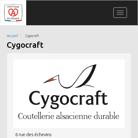
Aller
Panneau de gestion des cookies
au
Toggle
contenu
navigati
principal
Accueil
Cygocraft
Cygocraft
6 rue des échevins