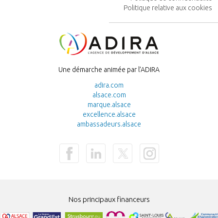
PIED
Politique relative aux cookies
DE
PAGE
Image
Une démarche animée par l’ADIRA
adira.com
alsace.com
marque.alsace
excellence.alsace
ambassadeurs.alsace
Nos principaux financeurs
Image