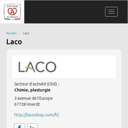
Aller
Panneau de gestion des cookies
au
Toggle
contenu
navigati
principal
Accueil
Laco
Laco
Secteur d'activité (Old)
Chimie, plasturgie
3 avenue de l'Europe
67728
Hoerdt
http://lacoshop.com/fr/