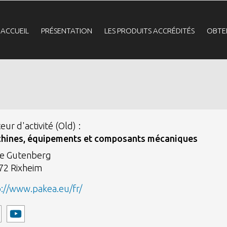
Navigation
ACCUEIL
PRÉSENTATION
LES PRODUITS ACCRÉDITÉS
OBTE
principale
eur d'activité (Old)
hines, équipements et composants mécaniques
ue Gutenberg
72
Rixheim
p://www.pakea.eu/fr/