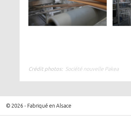
Crédit photos
Société nouvelle Pakea
© 2026 - Fabriqué en Alsace
Image