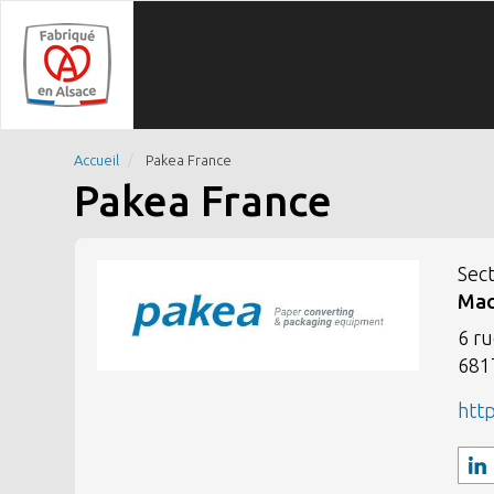
Aller
Panneau de gestion des cookies
au
contenu
principal
Accueil
Pakea France
Pakea France
Sect
Mac
6 r
681
htt